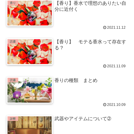
【香り】香水で理想のありたい自
香り
分に近付く
2021.11.12
【香り】 モテる香水って存在す
読書
る？
2021.11.09
香りの種類 まとめ
読書
2021.10.09
武器やアイテムについて➁
診断